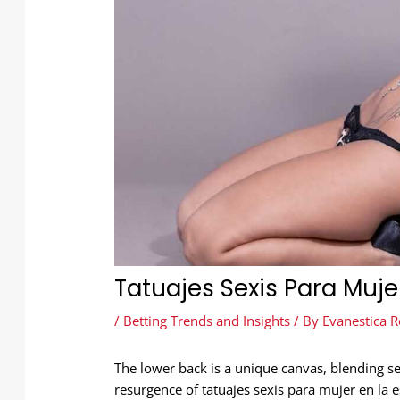
Tatuajes Sexis Para Muje
/
Betting Trends and Insights
/ By
Evanestica R
The lower back is a unique canvas, blending sen
resurgence of tatuajes sexis para mujer en la 