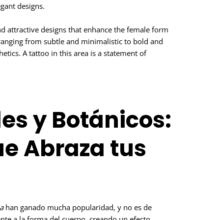
gant designs.
 and attractive designs that enhance the female form
 ranging from subtle and minimalistic to bold and
ics. A tattoo in this area is a statement of
les y Botánicos:
ue Abraza tus
a
han ganado mucha popularidad, y no es de
nte a la forma del cuerpo, creando un efecto